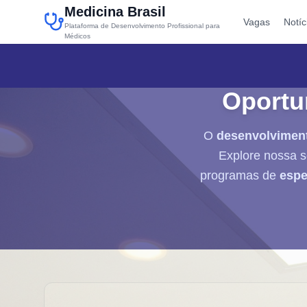
Medicina Brasil
Vagas
Notíc
Plataforma de Desenvolvimento Profissional para
Médicos
Oportu
O
desenvolviment
Explore nossa s
programas de
espe