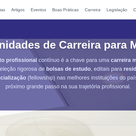
ias
Artigos
Eventos
Boas Práticas
Carreira
Legislação
C
nidades de Carreira para 
o profissional
contínuo é a chave para uma
carreira 
eleção rigorosa de
bolsas de estudo
, editais para
resi
cialização
(fellowship) nas melhores instituições do país
próximo grande passo na sua trajetória profissional.