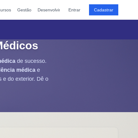
ursos
Gestão
Desenvolvimento
Entrar
Cadastrar
Médicos
médica
de sucesso.
dência médica
e
 e do exterior. Dê o